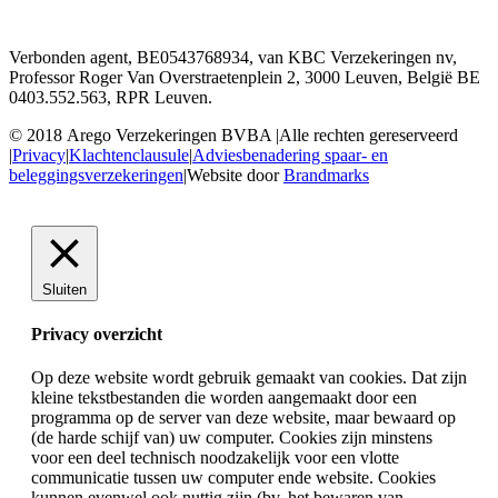
Verbonden agent, BE0543768934, van KBC Verzekeringen nv,
Professor Roger Van Overstraetenplein 2, 3000 Leuven, België BE
0403.552.563, RPR Leuven.
© 2018 Arego Verzekeringen BVBA
|
Alle rechten gereserveerd
|
Privacy
|
Klachtenclausule
|
Adviesbenadering spaar- en
beleggingsverzekeringen
|
Website door
Brandmarks
Sluiten
Privacy overzicht
Op deze website wordt gebruik gemaakt van cookies. Dat zijn
kleine tekstbestanden die worden aangemaakt door een
programma op de server van deze website, maar bewaard op
(de harde schijf van) uw computer. Cookies zijn minstens
voor een deel technisch noodzakelijk voor een vlotte
communicatie tussen uw computer ende website. Cookies
kunnen evenwel ook nuttig zijn (bv. het bewaren van