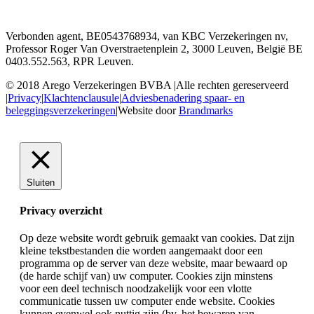
Verbonden agent, BE0543768934, van KBC Verzekeringen nv,
Professor Roger Van Overstraetenplein 2, 3000 Leuven, België BE
0403.552.563, RPR Leuven.
© 2018 Arego Verzekeringen BVBA
|
Alle rechten gereserveerd
|
Privacy
|
Klachtenclausule
|
Adviesbenadering spaar- en
beleggingsverzekeringen
|
Website door
Brandmarks
Sluiten
Privacy overzicht
Op deze website wordt gebruik gemaakt van cookies. Dat zijn
kleine tekstbestanden die worden aangemaakt door een
programma op de server van deze website, maar bewaard op
(de harde schijf van) uw computer. Cookies zijn minstens
voor een deel technisch noodzakelijk voor een vlotte
communicatie tussen uw computer ende website. Cookies
kunnen evenwel ook nuttig zijn (bv. het bewaren van