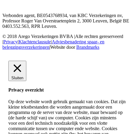
Verbonden agent, BE0543768934, van KBC Verzekeringen nv,
Professor Roger Van Overstraetenplein 2, 3000 Leuven, België BE
0403.552.563, RPR Leuven.
© 2018 Arego Verzekeringen BVBA
|
Alle rechten gereserveerd
|
Privacy
|
Klachtenclausule
|
Adviesbenadering spaar- en
beleggingsverzekeringen
|
Website door
Brandmarks
Sluiten
Privacy overzicht
Op deze website wordt gebruik gemaakt van cookies. Dat zijn
kleine tekstbestanden die worden aangemaakt door een
programma op de server van deze website, maar bewaard op
(de harde schijf van) uw computer. Cookies zijn minstens
voor een deel technisch noodzakelijk voor een vlotte
communicatie tussen uw computer ende website. Cookies
kunnen evenwel ook nuttig zijn (bv. het bewaren van